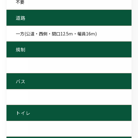
不要
道路
一方(公道・西側・間口12.5ｍ・幅員16ｍ)
規制
バス
トイレ