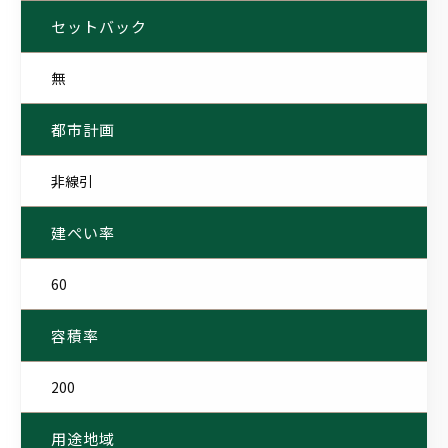
セットバック
無
都市計画
非線引
建ぺい率
60
容積率
200
用途地域