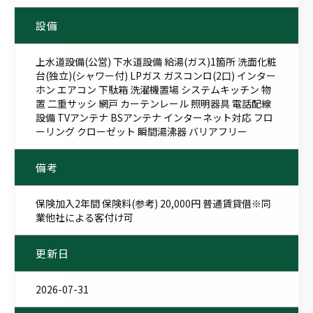
設備
上水道設備(公営) 下水道設備 給湯(ガス)1箇所 洗面化粧
台(独立)(シャワー付) LPガス ガスコンロ(2口) インター
ホン エアコン 下駄箱 洗濯機置場 システムキッチン 物
置 二重サッシ 網戸 カーテンレール 照明器具 電話配線
設備 TVアンテナ BSアンテナ インターネット対応 フロ
ーリング クローゼット 瞬間湯沸器 バリアフリー
備考
保険加入2年間 保険料(参考) 20,000円 普通賃貸借※同
業他社による客付け可
更新日
2026-07-31