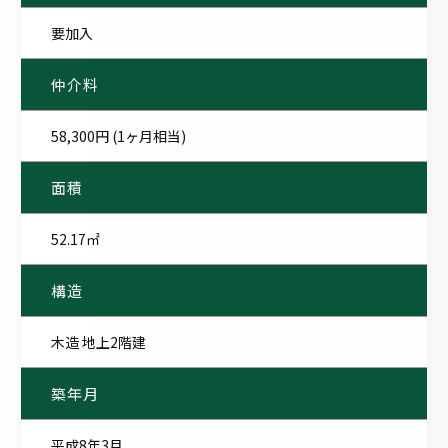
要加入
仲介料
58,300円 (1ヶ月相当)
面積
52.17㎡
構造
木造 地上2階建
築年月
平成8年3月