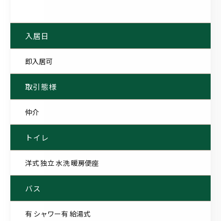
入居日
即入居可
取引態様
仲介
トイレ
洋式 独立 水洗 暖房便座
バス
有 シャワー有 給湯式