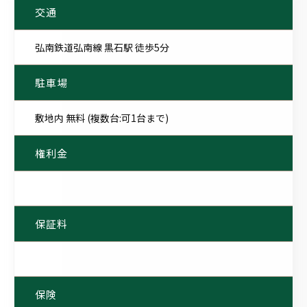
交通
弘南鉄道弘南線 黒石駅 徒歩5分
駐車場
敷地内 無料 (複数台:可1台まで)
権利金
保証料
保険