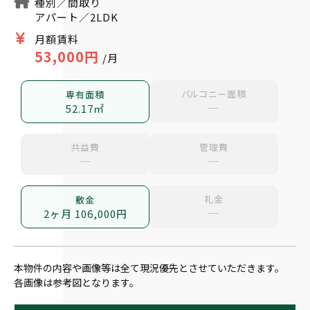
種別／間取り
アパート／2LDK
月額賃料
53,000円
/月
バルコニー面積
専有面積
─
52.17㎡
共益費
管理費
─
─
礼金
敷金
─
2ヶ月 106,000円
本物件の内容や画像等は全て現況優先とさせていただきます。
各画像は参考図となります。